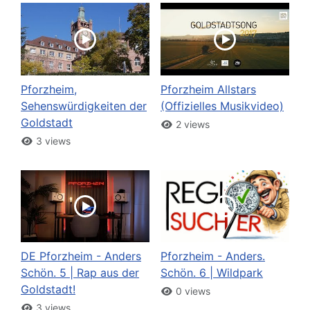
Pforzheim,
Pforzheim Allstars
Sehenswürdigkeiten der
(Offizielles Musikvideo)
Goldstadt
2 views
3 views
DE Pforzheim - Anders
Pforzheim - Anders.
Schön. 5 | Rap aus der
Schön. 6 | Wildpark
Goldstadt!
0 views
3 views