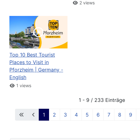
2 views
Top 10 Best Tourist
Places to Visit in
Pforzheim | Germany -
English
1 views
1 - 9 / 233 Einträge
1
2
3
4
5
6
7
8
9