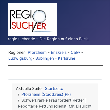
regiosucher.de – Die Region auf einen Blick.
Regionen:
Pforzheim
-
Enzkreis
-
Calw
-
Ludwigsburg
-
Böblingen
-
Karlsruhe
Aktuelle Seite:
Startseite
Pforzheim (Stadtkreis)(PF)
Schwerkranke Frau fordert Retter |
Reportage Rettungsdienst: Mit Blaulicht