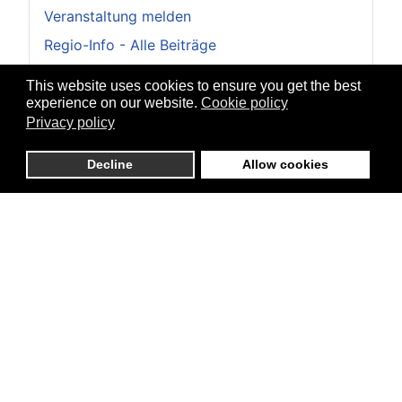
Veranstaltung melden
Regio-Info - Alle Beiträge
FeedReader
This website uses cookies to ensure you get the best
experience on our website.
Cookie policy
Privacy policy
Keinen Artikel verpassen – RSS abonnieren
Decline
Allow cookies
Impressum
Datenschutzerklärunng
Cookie-Richtlinie
Region Heilbronn
Sitemap
Region Landshut
Github
Region Flensburg
-
Region Amberg