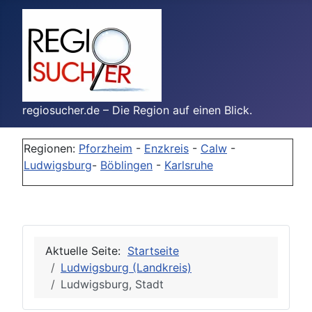
regiosucher.de – Die Region auf einen Blick.
Regionen:
Pforzheim
-
Enzkreis
-
Calw
-
Ludwigsburg
-
Böblingen
-
Karlsruhe
Aktuelle Seite:
Startseite
Ludwigsburg (Landkreis)
Ludwigsburg, Stadt