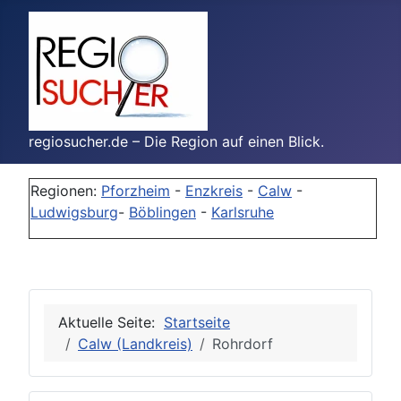
regiosucher.de – Die Region auf einen Blick.
Regionen:
Pforzheim
-
Enzkreis
-
Calw
-
Ludwigsburg
-
Böblingen
-
Karlsruhe
Aktuelle Seite:
Startseite
Calw (Landkreis)
Rohrdorf