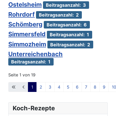
Ostelsheim
Beitragsanzahl: 3
Rohrdorf
Beitragsanzahl: 2
Schömberg
Beitragsanzahl: 6
Simmersfeld
Beitragsanzahl: 1
Simmozheim
Beitragsanzahl: 2
Unterreichenbach
Beitragsanzahl: 1
Seite 1 von 19
1
2
3
4
5
6
7
8
9
1
Koch-Rezepte