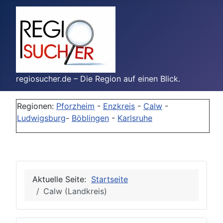
regiosucher.de – Die Region auf einen Blick.
Regionen:
Pforzheim
-
Enzkreis
-
Calw
-
Ludwigsburg
-
Böblingen
-
Karlsruhe
Aktuelle Seite:
Startseite
Calw (Landkreis)