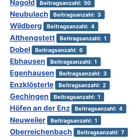
Nagold
Beitragsanzahl: 50
Neubulach
Beitragsanzahl: 3
Wildberg
Beitragsanzahl: 4
Althengstett
Beitragsanzahl: 1
Dobel
Beitragsanzahl: 6
Ebhausen
Beitragsanzahl: 1
Egenhausen
Beitragsanzahl: 3
Enzklösterle
Beitragsanzahl: 2
Gechingen
Beitragsanzahl: 1
Höfen an der Enz
Beitragsanzahl: 4
Neuweiler
Beitragsanzahl: 1
Oberreichenbach
Beitragsanzahl: 7