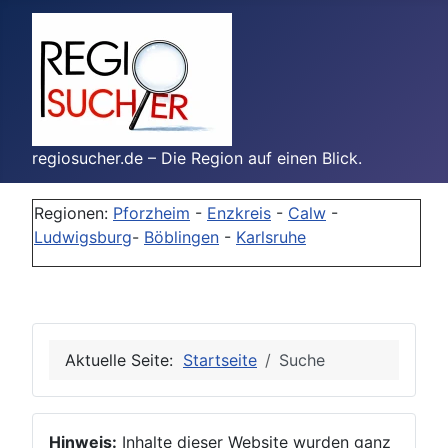
regiosucher.de – Die Region auf einen Blick.
Regionen:
Pforzheim
-
Enzkreis
-
Calw
-
Ludwigsburg
-
Böblingen
-
Karlsruhe
Aktuelle Seite:
Startseite
Suche
Hinweis:
Inhalte dieser Website wurden ganz