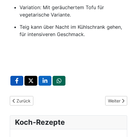
Variation: Mit geräuchertem Tofu für
vegetarische Variante.
Teig kann über Nacht im Kühlschrank gehen,
für intensiveren Geschmack.
Vorheriger Beitrag: Badischer Zwetschgenkuchen mit Hefe, Z
Nächster Beitr
Zurück
Weiter
Koch-Rezepte