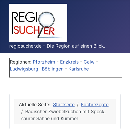
regiosucher.de – Die Region auf einen Blick.
Regionen:
Pforzheim
-
Enzkreis
-
Calw
-
Ludwigsburg
-
Böblingen
-
Karlsruhe
Aktuelle Seite:
Startseite
Kochrezepte
Badischer Zwiebelkuchen mit Speck,
saurer Sahne und Kümmel