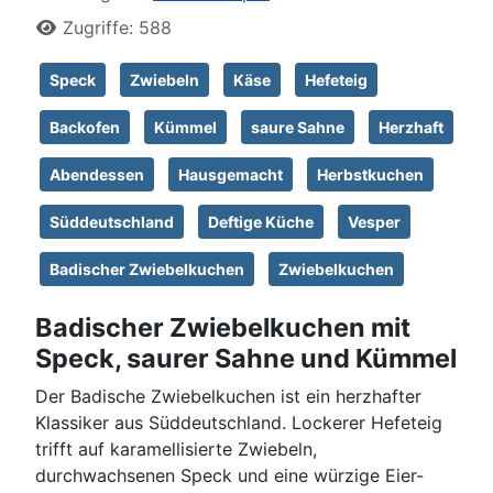
Zugriffe: 588
Speck
Zwiebeln
Käse
Hefeteig
Backofen
Kümmel
saure Sahne
Herzhaft
Abendessen
Hausgemacht
Herbstkuchen
Süddeutschland
Deftige Küche
Vesper
Badischer Zwiebelkuchen
Zwiebelkuchen
Badischer Zwiebelkuchen mit
Speck, saurer Sahne und Kümmel
Der Badische Zwiebelkuchen ist ein herzhafter
Klassiker aus Süddeutschland. Lockerer Hefeteig
trifft auf karamellisierte Zwiebeln,
durchwachsenen Speck und eine würzige Eier-