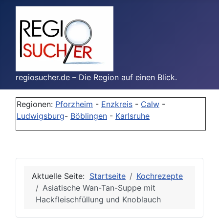
regiosucher.de – Die Region auf einen Blick.
Regionen:
Pforzheim
-
Enzkreis
-
Calw
-
Ludwigsburg
-
Böblingen
-
Karlsruhe
Aktuelle Seite:
Startseite
Kochrezepte
Asiatische Wan-Tan-Suppe mit
Hackfleischfüllung und Knoblauch