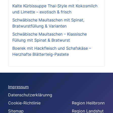
Kalte Kürbissuppe Thai-Style mit Kokosmilch
und Limette – exotisch & frisch
Schwäbische Maultaschen mit Spinat,
Bratwurstfüllung & Varianten
Schwäbische Maultaschen – Klassische
Füllung mit Spinat & Bratwurst
Boerek mit Hackfleisch und Schafskäse –
Herzhafte Blätterteig-Pastete
Impressum
Datenschutzerklärunng
Cookie-Richtlinie
Region Heilbronn
Sitemap
Region Landshut