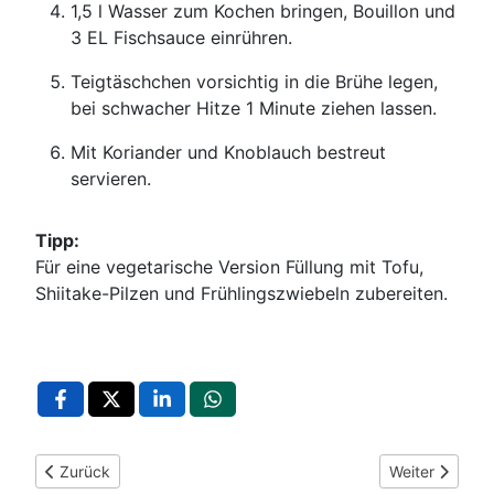
1,5 l Wasser zum Kochen bringen, Bouillon und
3 EL Fischsauce einrühren.
Teigtäschchen vorsichtig in die Brühe legen,
bei schwacher Hitze 1 Minute ziehen lassen.
Mit Koriander und Knoblauch bestreut
servieren.
Tipp:
Für eine vegetarische Version Füllung mit Tofu,
Shiitake-Pilzen und Frühlingszwiebeln zubereiten.
Vorheriger Beitrag: Wan-Tan-Suppe "Feuergott" mit Schwein
Nächster Beit
Zurück
Weiter