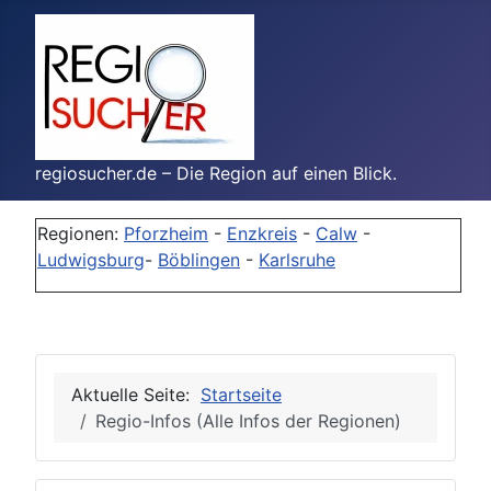
regiosucher.de – Die Region auf einen Blick.
Regionen:
Pforzheim
-
Enzkreis
-
Calw
-
Ludwigsburg
-
Böblingen
-
Karlsruhe
Aktuelle Seite:
Startseite
Regio-Infos (Alle Infos der Regionen)