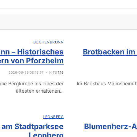
BÜCHENBRONN
nn – Historisches
Brotbacken im
rn von Pforzheim
2026-06-25 08:19:27
HITS
146
ie Bergkirche als eines der
Im Backhaus Malmsheim f
ältesten erhaltenen
...
LEONBERG
e am Stadtparksee
Blumenherz-Ak
Leonberg