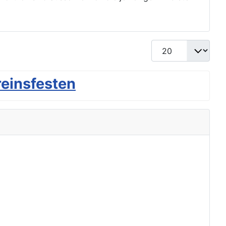
Anzeige #
reinsfesten