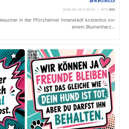
2026-05-04 11:30:02
HITS
400
esucher in der Pforzheimer Innenstadt kostenlos vor
einem Blumenherz
...