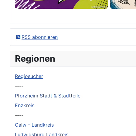
×
Original herunterladen
RSS abonnieren
Regionen
Regiosucher
----
Pforzheim Stadt & Stadtteile
Enzkreis
----
Calw - Landkreis
Ludwigsburg Landkreis