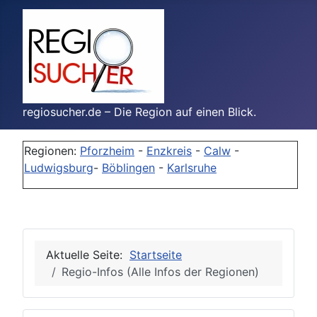
regiosucher.de – Die Region auf einen Blick.
Regionen:
Pforzheim
-
Enzkreis
-
Calw
-
Ludwigsburg
-
Böblingen
-
Karlsruhe
Aktuelle Seite:
Startseite
Regio-Infos (Alle Infos der Regionen)