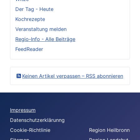
Der Tag - Heute
Kochrezepte
Veranstaltung melden
Regio-Info - Alle Beiträge
FeedReader
Keinen Artikel verpassen – RSS abonnieren
Impressum
Datenschutzerklärunng
Cookie-Richtlinie
Region Heilbronn