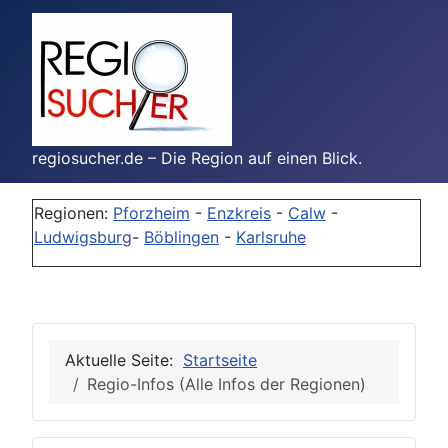
regiosucher.de – Die Region auf einen Blick.
Regionen:
Pforzheim
-
Enzkreis
-
Calw
-
Ludwigsburg
-
Böblingen
-
Karlsruhe
Aktuelle Seite:
Startseite
Regio-Infos (Alle Infos der Regionen)