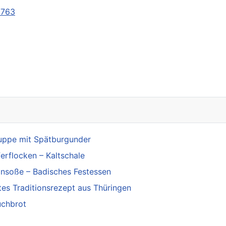
3763
 und lebensgefährlich verletzt - Zeugen gesucht
uppe mit Spätburgunder
erflocken – Kaltschale
insoße – Badisches Festessen
es Traditionsrezept aus Thüringen
uchbrot