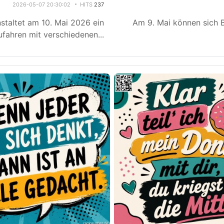
2026-05-07 20:30:02
HITS
237
staltet am 10. Mai 2026 ein
Am 9. Mai können sich B
fahren mit verschiedenen
...