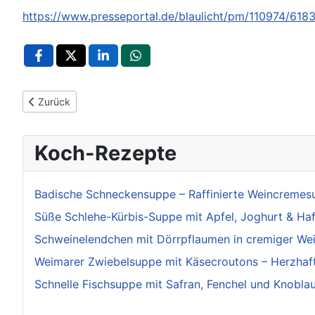
https://www.presseportal.de/blaulicht/pm/110974/618
Vorheriger Beitrag: POL-Pforzheim: E-Scooter Fahrer gestürzt
Zurück
Koch-Rezepte
Badische Schneckensuppe – Raffinierte Weincremes
Süße Schlehe-Kürbis-Suppe mit Apfel, Joghurt & Haf
Schweinelendchen mit Dörrpflaumen in cremiger We
Weimarer Zwiebelsuppe mit Käsecroutons – Herzhaft
Schnelle Fischsuppe mit Safran, Fenchel und Knobla