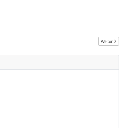
Nächster Beitr
Weiter