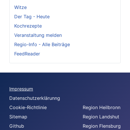
Witze
Der Tag - Heute
Kochrezepte
Veranstaltung melden
Regio-Info - Alle Beiträge
FeedReader
Impressum
Datenschutzerklärunng
Cookie-Richtlinie
Region Heilbronn
Sitemap
Region Landshut
Github
Region Flensburg