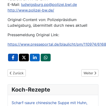
E-Mail:
ludwigsburg.pp@polizei.bwl.de
http://www.polizei-bw.de/
Original-Content von: Polizeipräsidium
Ludwigsburg, übermittelt durch news aktuell
Pressemeldung Original Link:
https://www.presseportal.de/blaulicht/pm/110974/616
Vorheriger Beitrag: POL-LB: Weil der Stadt: Einbrüche in Lage
Nächster Beitr
Zurück
Weiter
Koch-Rezepte
Scharf-saure chinesische Suppe mit Huhn,