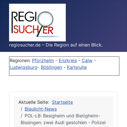
regiosucher.de – Die Region auf einen Blick.
Regionen:
Pforzheim
-
Enzkreis
-
Calw
-
Ludwigsburg
-
Böblingen
-
Karlsruhe
Aktuelle Seite:
Startseite
Blaulicht-News
POL-LB: Besigheim und Bietigheim-
Bissingen: zwei Audi gestohlen - Polizei