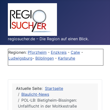
regiosucher.de – Die Region auf einen Blick.
Regionen:
Pforzheim
-
Enzkreis
-
Calw
-
Ludwigsburg
-
Böblingen
-
Karlsruhe
Aktuelle Seite:
Startseite
Blaulicht-News
POL-LB: Bietigheim-Bissingen:
Unfallflucht in der Moltkestraße