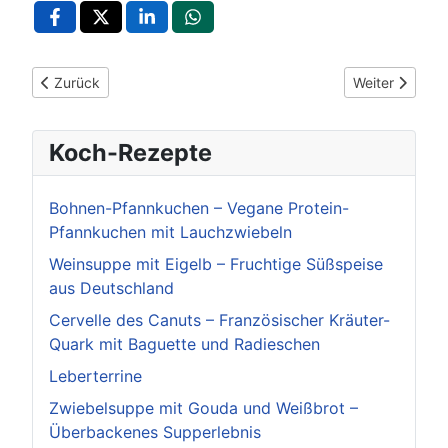
Vorheriger Beitrag: POL-LB: Vaihingen an der Enz: weitere Ze
Nächster Beit
Zurück
Weiter
Koch-Rezepte
Bohnen-Pfannkuchen – Vegane Protein-
Pfannkuchen mit Lauchzwiebeln
Weinsuppe mit Eigelb – Fruchtige Süßspeise
aus Deutschland
Cervelle des Canuts – Französischer Kräuter-
Quark mit Baguette und Radieschen
Leberterrine
Zwiebelsuppe mit Gouda und Weißbrot –
Überbackenes Supperlebnis