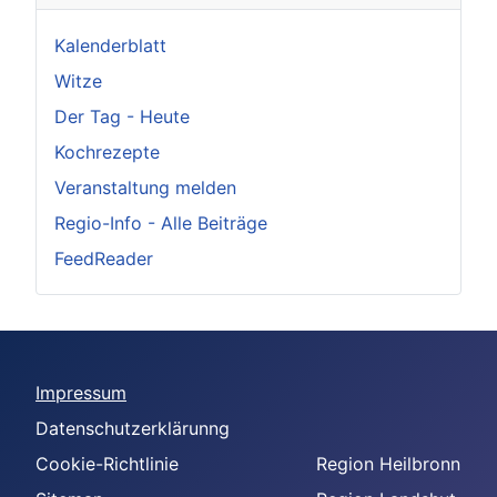
Kalenderblatt
Witze
Der Tag - Heute
Kochrezepte
Veranstaltung melden
Regio-Info - Alle Beiträge
FeedReader
Impressum
Datenschutzerklärunng
Cookie-Richtlinie
Region Heilbronn