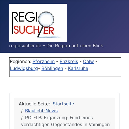
regiosucher.de – Die Region auf einen Blick.
Regionen:
Pforzheim
-
Enzkreis
-
Calw
-
Ludwigsburg
-
Böblingen
-
Karlsruhe
Aktuelle Seite:
Startseite
Blaulicht-News
POL-LB: Ergänzung: Fund eines
verdächtigen Gegenstandes in Vaihingen