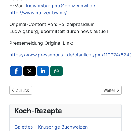
E-Mail:
ludwigsburg.pp@polizei.bwl.de
http://www.polizei-bw.de/
Original-Content von: Polizeipräsidium
Ludwigsburg, übermittelt durch news aktuell
Pressemeldung Original Link:
https://www.presseportal.de/blaulicht/pm/110974/624
Vorheriger Beitrag: POL-KA: (KA) Ubstadt-Weiher - Tödlicher V
Nächster Beitr
Zurück
Weiter
Koch-Rezepte
Galettes – Knusprige Buchweizen-