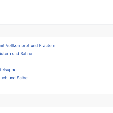
annt - Zeugen gesucht
mit Vollkornbrot und Kräutern
äutern und Sahne
ttelsuppe
auch und Salbei