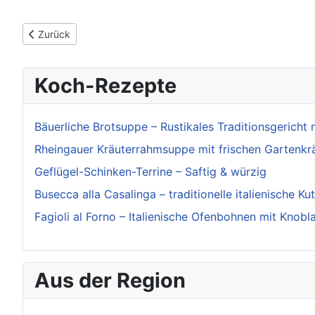
Vorheriger Beitrag: POL-LB: Herrenberg: Gartenhütte abgebr
Zurück
Koch-Rezepte
Bäuerliche Brotsuppe – Rustikales Traditionsgericht 
Rheingauer Kräuterrahmsuppe mit frischen Gartenkr
Geflügel-Schinken-Terrine – Saftig & würzig
Busecca alla Casalinga – traditionelle italienische Ku
Fagioli al Forno – Italienische Ofenbohnen mit Knobl
Aus der Region