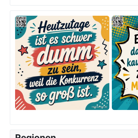
×
Original herunterladen
Regionen