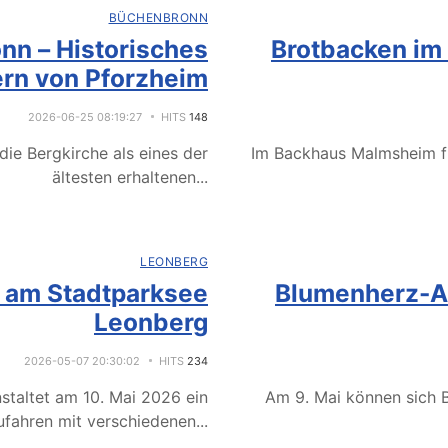
BÜCHENBRONN
nn – Historisches
Brotbacken im
rn von Pforzheim
2026-06-25 08:19:27
HITS
148
ie Bergkirche als eines der
Im Backhaus Malmsheim f
ältesten erhaltenen
...
LEONBERG
e am Stadtparksee
Blumenherz-Ak
Leonberg
2026-05-07 20:30:02
HITS
234
staltet am 10. Mai 2026 ein
Am 9. Mai können sich B
fahren mit verschiedenen
...