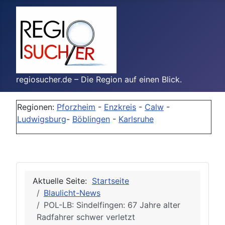
regiosucher.de – Die Region auf einen Blick.
Regionen:
Pforzheim
-
Enzkreis
-
Calw
-
Ludwigsburg
-
Böblingen
-
Karlsruhe
Aktuelle Seite:
Startseite
Blaulicht-News
POL-LB: Sindelfingen: 67 Jahre alter
Radfahrer schwer verletzt