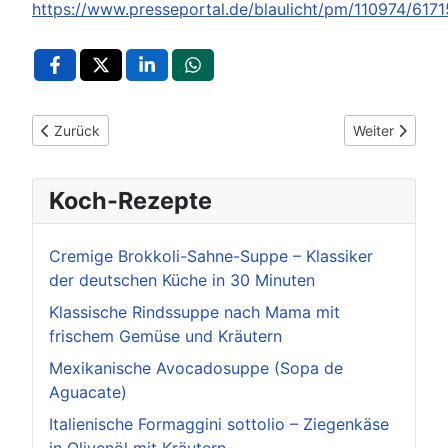
https://www.presseportal.de/blaulicht/pm/110974/617
Vorheriger Beitrag: POL-LB: Herrenberg: VW-Lenker gefährde
Nächster Beitr
Zurück
Weiter
Koch-Rezepte
Cremige Brokkoli-Sahne-Suppe – Klassiker
der deutschen Küche in 30 Minuten
Klassische Rindssuppe nach Mama mit
frischem Gemüse und Kräutern
Mexikanische Avocadosuppe (Sopa de
Aguacate)
Italienische Formaggini sottolio – Ziegenkäse