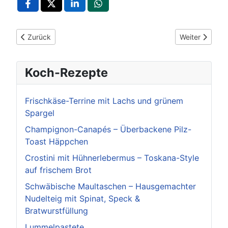
Vorheriger Beitrag: POL-LB: Ludwigsburg: Unfallflucht in der
Nächster Beitr
Zurück
Weiter
Koch-Rezepte
Frischkäse-Terrine mit Lachs und grünem
Spargel
Champignon-Canapés – Überbackene Pilz-
Toast Häppchen
Crostini mit Hühnerlebermus – Toskana-Style
auf frischem Brot
Schwäbische Maultaschen – Hausgemachter
Nudelteig mit Spinat, Speck &
Bratwurstfüllung
Lummelpastete