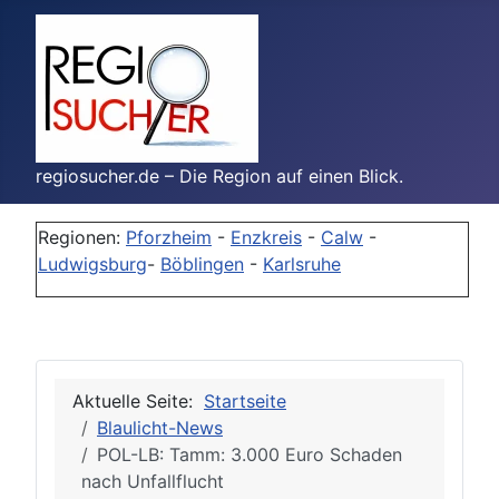
regiosucher.de – Die Region auf einen Blick.
Regionen:
Pforzheim
-
Enzkreis
-
Calw
-
Ludwigsburg
-
Böblingen
-
Karlsruhe
Aktuelle Seite:
Startseite
Blaulicht-News
POL-LB: Tamm: 3.000 Euro Schaden
nach Unfallflucht