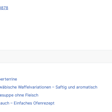
40878
 Bahnhof
erterrine
wäbische Waffelvariationen – Saftig und aromatisch
sesuppe ohne Fleisch
lauch – Einfaches Ofenrezept