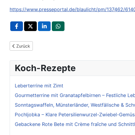
https://www.presseportal.de/blaulicht/pm/137462/61
Vorheriger Beitrag: POL-LB: Böblingen: Taschendiebstähle am
Zurück
Koch-Rezepte
Leberterrine mit Zimt
Gourmetterrine mit Granatapfelbirnen – Festliche Leb
Sonntagswaffeln, Münsterländer, Westfälische & Sch
Pochljobka – Klare Petersilienwurzel-Zwiebel-Gemü
Gebackene Rote Bete mit Crème fraîche und Schnitt