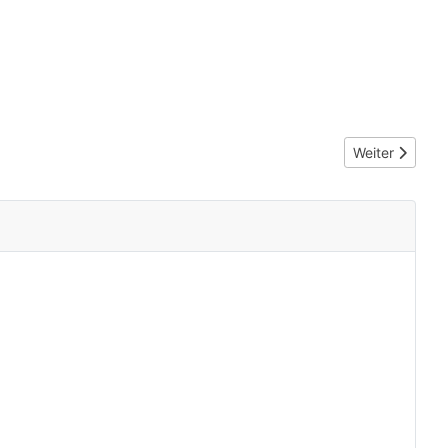
Nächster Beitr
Weiter