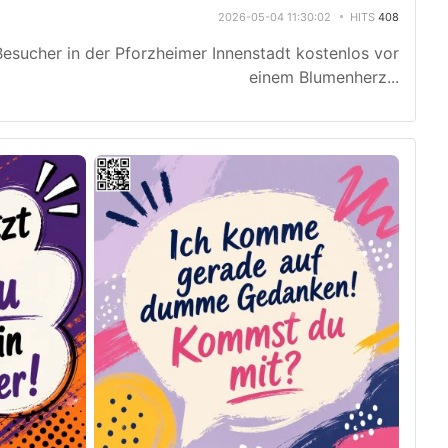
2026-05-04 11:30:02
HITS
408
esucher in der Pforzheimer Innenstadt kostenlos vor
einem Blumenherz
...