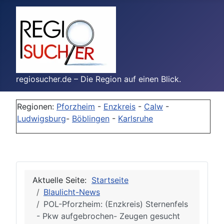
regiosucher.de – Die Region auf einen Blick.
Regionen:
Pforzheim
-
Enzkreis
-
Calw
-
Ludwigsburg
-
Böblingen
-
Karlsruhe
Aktuelle Seite:
Startseite
Blaulicht-News
POL-Pforzheim: (Enzkreis) Sternenfels
- Pkw aufgebrochen- Zeugen gesucht