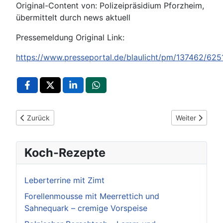
Original-Content von: Polizeipräsidium Pforzheim,
übermittelt durch news aktuell
Pressemeldung Original Link:
https://www.presseportal.de/blaulicht/pm/137462/62
Vorheriger Beitrag: POL-KA: (KA) Karlsruhe - Unbekannte rau
Nächster Beit
Zurück
Weiter
Koch-Rezepte
Leberterrine mit Zimt
Forellenmousse mit Meerrettich und
Sahnequark – cremige Vorspeise