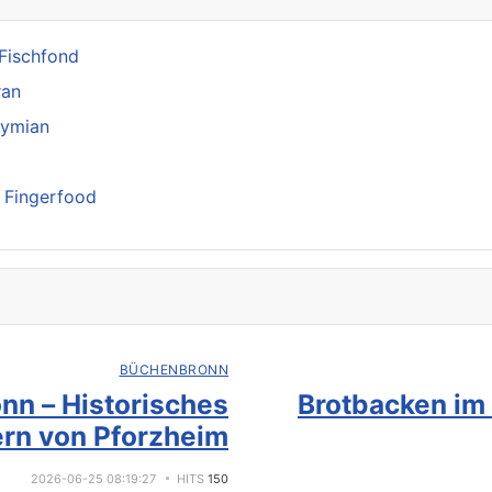
 Fischfond
ran
hymian
s Fingerfood
BÜCHENBRONN
nn – Historisches
Brotbacken im
rn von Pforzheim
2026-06-25 08:19:27
HITS
150