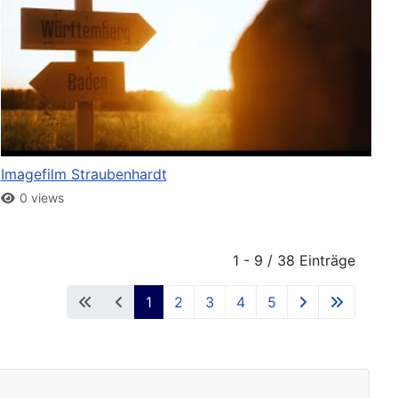
Imagefilm Straubenhardt
0 views
1 - 9 / 38 Einträge
1
2
3
4
5