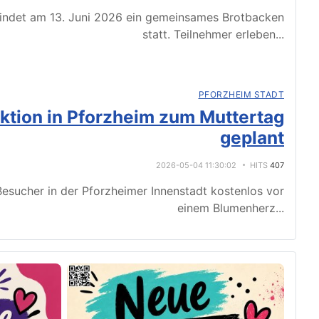
indet am 13. Juni 2026 ein gemeinsames Brotbacken
statt. Teilnehmer erleben
...
PFORZHEIM STADT
tion in Pforzheim zum Muttertag
geplant
2026-05-04 11:30:02
HITS
407
esucher in der Pforzheimer Innenstadt kostenlos vor
einem Blumenherz
...