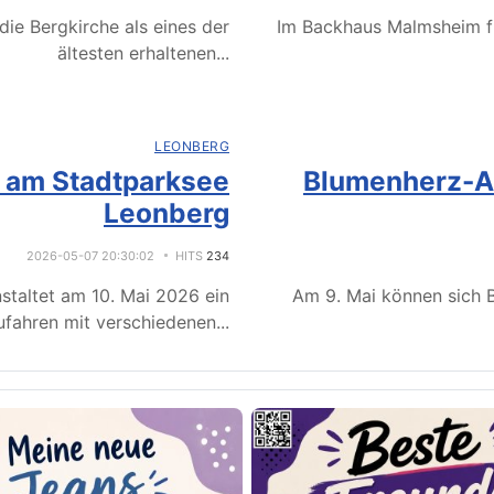
ie Bergkirche als eines der
Im Backhaus Malmsheim f
ältesten erhaltenen
...
LEONBERG
e am Stadtparksee
Blumenherz-Ak
Leonberg
2026-05-07 20:30:02
HITS
234
staltet am 10. Mai 2026 ein
Am 9. Mai können sich B
fahren mit verschiedenen
...