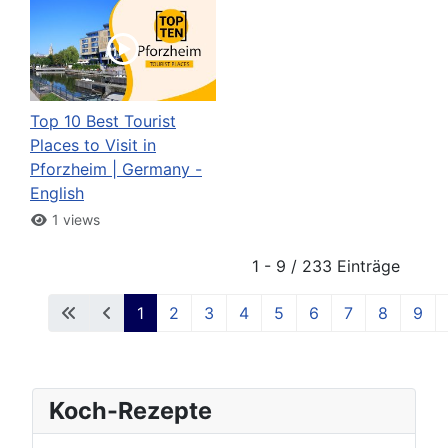
Top 10 Best Tourist
Places to Visit in
Pforzheim | Germany -
English
1 views
1 - 9 / 233 Einträge
1
2
3
4
5
6
7
8
9
Koch-Rezepte