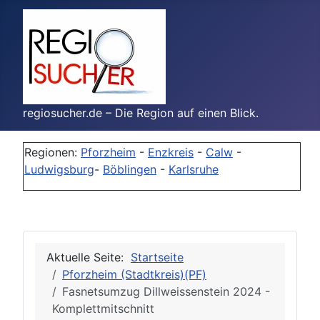
regiosucher.de – Die Region auf einen Blick.
Regionen:
Pforzheim
-
Enzkreis
-
Calw
-
Ludwigsburg
-
Böblingen
-
Karlsruhe
Aktuelle Seite:
Startseite
Pforzheim (Stadtkreis)(PF)
Fasnetsumzug Dillweissenstein 2024 -
Komplettmitschnitt