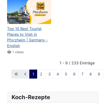
Top 10 Best Tourist
Places to Visit in
Pforzheim | Germany -
English
1 views
1 - 9 / 233 Einträge
1
2
3
4
5
6
7
8
9
Koch-Rezepte