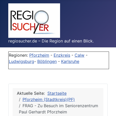
regiosucher.de – Die Region auf einen Blick.
Regionen:
Pforzheim
-
Enzkreis
-
Calw
-
Ludwigsburg
-
Böblingen
-
Karlsruhe
Aktuelle Seite:
Startseite
Pforzheim (Stadtkreis)(PF)
FRAG - Zu Besuch im Seniorenzentrum
Paul Gerhardt Pforzheim