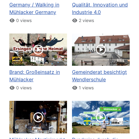
Germany / Walking in
Qualität, Innovation und
Mühlacker Germany
Industrie 4.0
0 views
2 views
Brand: Großeinsatz in
Gemeinderat besichtigt
Mühlacker
Wendlerschule
0 views
1 views