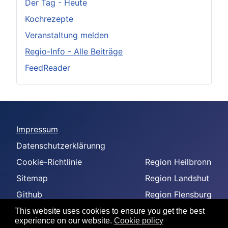
Der Tag - Heute
Kochrezepte
Veranstaltung melden
Regio-Info - Alle Beiträge
FeedReader
Impressum
Datenschutzerklärunng
Cookie-Richtlinie
Region Heilbronn
Sitemap
Region Landshut
Github
Region Flensburg
-
Region Amberg
This website uses cookies to ensure you get the best
experience on our website.
Cookie policy
--