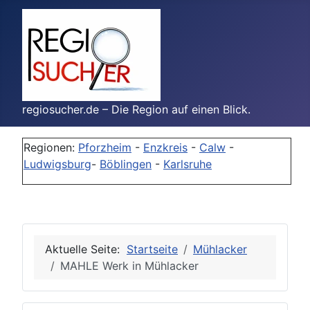
regiosucher.de – Die Region auf einen Blick.
Regionen:
Pforzheim
-
Enzkreis
-
Calw
-
Ludwigsburg
-
Böblingen
-
Karlsruhe
Aktuelle Seite:
Startseite
Mühlacker
MAHLE Werk in Mühlacker