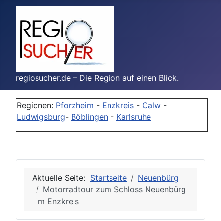
regiosucher.de – Die Region auf einen Blick.
Regionen:
Pforzheim
-
Enzkreis
-
Calw
-
Ludwigsburg
-
Böblingen
-
Karlsruhe
Aktuelle Seite:
Startseite
Neuenbürg
Motorradtour zum Schloss Neuenbürg
im Enzkreis