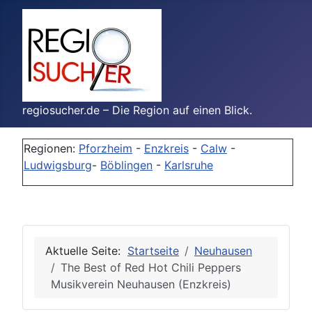
regiosucher.de – Die Region auf einen Blick.
Regionen:
Pforzheim
-
Enzkreis
-
Calw
-
Ludwigsburg
-
Böblingen
-
Karlsruhe
Aktuelle Seite:
Startseite
Neuhausen
The Best of Red Hot Chili Peppers
Musikverein Neuhausen (Enzkreis)