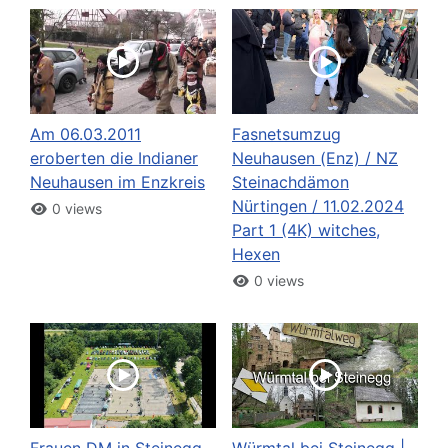
Am 06.03.2011
Fasnetsumzug
eroberten die Indianer
Neuhausen (Enz) / NZ
Neuhausen im Enzkreis
Steinachdämon
Nürtingen / 11.02.2024
0 views
Part 1 (4K) witches,
Hexen
0 views
Frauen DM in Steinegg -
Würmtal bei Steinegg |