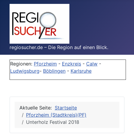
regiosucher.de – Die Region auf einen Blick.
Regionen:
Pforzheim
-
Enzkreis
-
Calw
-
Ludwigsburg
-
Böblingen
-
Karlsruhe
Aktuelle Seite:
Startseite
Pforzheim (Stadtkreis)(PF)
Unterholz Festival 2018