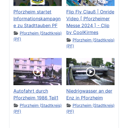
Pforzheim startet
Flip Fly Clauß | Onride
Informationskampagn
Video [ Pforzheimer
e zu Stadttauben PF
Messe 2024 ] - Clip
by CoolKirmes
Pforzheim (Stadtkreis)
(PF)
Pforzheim (Stadtkreis)
(PF)
Autofahrt durch
Niedrigwasser an der
Pforzheim 1986 Teil1
Enz in Pforzheim
Pforzheim (Stadtkreis)
Pforzheim (Stadtkreis)
(PF)
(PF)