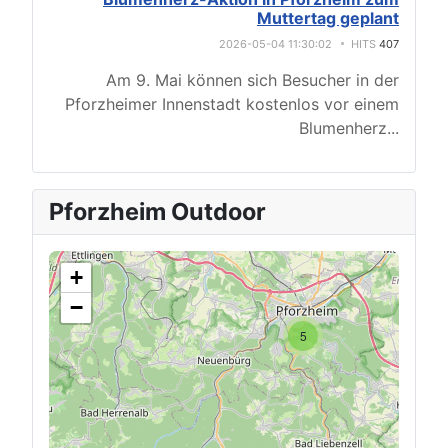
Muttertag geplant
2026-05-04 11:30:02
HITS
407
Am 9. Mai können sich Besucher in der
Pforzheimer Innenstadt kostenlos vor einem
Blumenherz
...
Pforzheim Outdoor
+
−
5