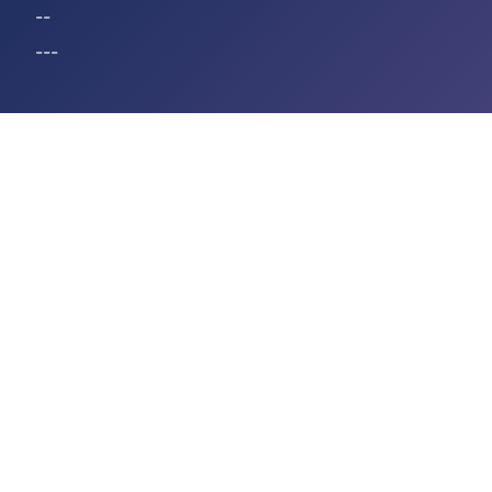
--
---