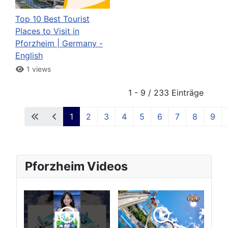
Top 10 Best Tourist
Places to Visit in
Pforzheim | Germany -
English
1 views
1 - 9 / 233 Einträge
1
2
3
4
5
6
7
8
9
Pforzheim Videos