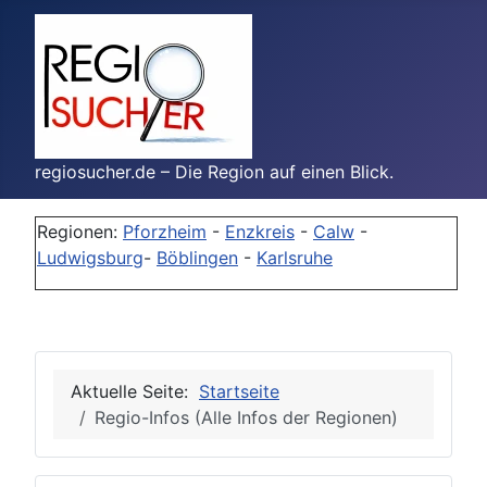
regiosucher.de – Die Region auf einen Blick.
Regionen:
Pforzheim
-
Enzkreis
-
Calw
-
Ludwigsburg
-
Böblingen
-
Karlsruhe
Aktuelle Seite:
Startseite
Regio-Infos (Alle Infos der Regionen)