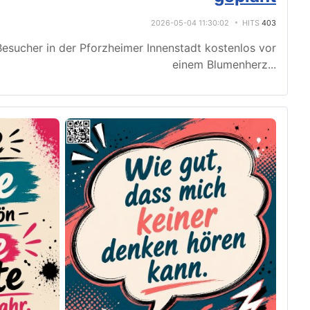
2026-05-04 11:30:02
HITS
403
esucher in der Pforzheimer Innenstadt kostenlos vor
einem Blumenherz
...