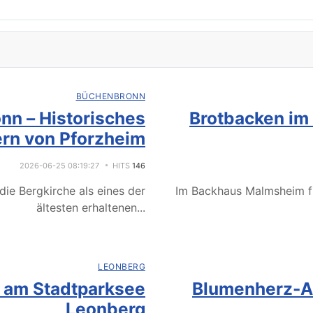
BÜCHENBRONN
nn – Historisches
Brotbacken im
rn von Pforzheim
2026-06-25 08:19:27
HITS
146
ie Bergkirche als eines der
Im Backhaus Malmsheim f
ältesten erhaltenen
...
LEONBERG
e am Stadtparksee
Blumenherz-Ak
Leonberg