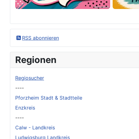
×
Original herunterladen
RSS abonnieren
Regionen
Regiosucher
----
Pforzheim Stadt & Stadtteile
Enzkreis
----
Calw - Landkreis
Ludwigsburg Landkreis