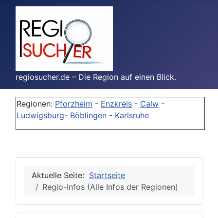
regiosucher.de – Die Region auf einen Blick.
Regionen:
Pforzheim
-
Enzkreis
-
Calw
-
Ludwigsburg
-
Böblingen
-
Karlsruhe
Aktuelle Seite:
Startseite
Regio-Infos (Alle Infos der Regionen)