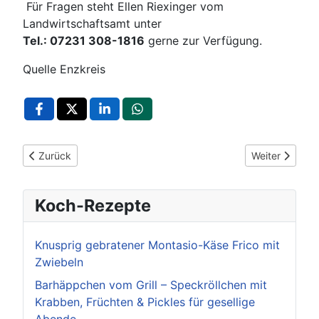
Für Fragen steht Ellen Riexinger vom
Landwirtschaftsamt unter
Tel.: 07231 308-1816
gerne zur Verfügung.
Quelle Enzkreis
Vorheriger Beitrag: Erste Hitzewelle rollt an: Gesundheitsamt 
Nächster Beitr
Zurück
Weiter
Koch-Rezepte
Knusprig gebratener Montasio-Käse Frico mit
Zwiebeln
Barhäppchen vom Grill – Speckröllchen mit
Krabben, Früchten & Pickles für gesellige