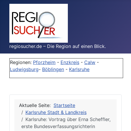
regiosucher.de – Die Region auf einen Blick.
Regionen:
Pforzheim
-
Enzkreis
-
Calw
-
Ludwigsburg
-
Böblingen
-
Karlsruhe
Aktuelle Seite:
Startseite
Karlsruhe Stadt & Landkreis
Karlsruhe: Vortrag über Erna Scheffler,
erste Bundesverfassungsrichterin