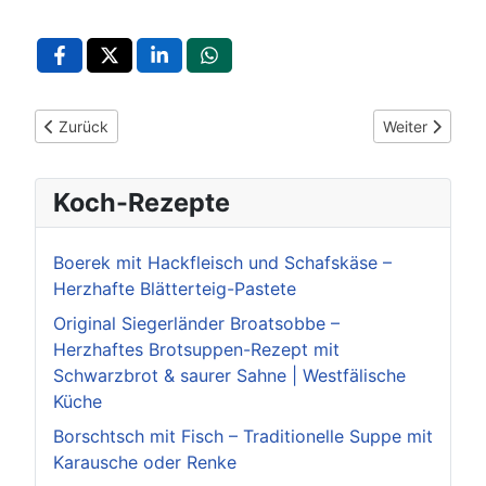
Vorheriger Beitrag: Karlsruhe spielt! 2025: 5 Tage voller Spie
Nächster Beitr
Zurück
Weiter
Koch-Rezepte
Boerek mit Hackfleisch und Schafskäse –
Herzhafte Blätterteig-Pastete
Original Siegerländer Broatsobbe –
Herzhaftes Brotsuppen-Rezept mit
Schwarzbrot & saurer Sahne | Westfälische
Küche
Borschtsch mit Fisch – Traditionelle Suppe mit
Karausche oder Renke