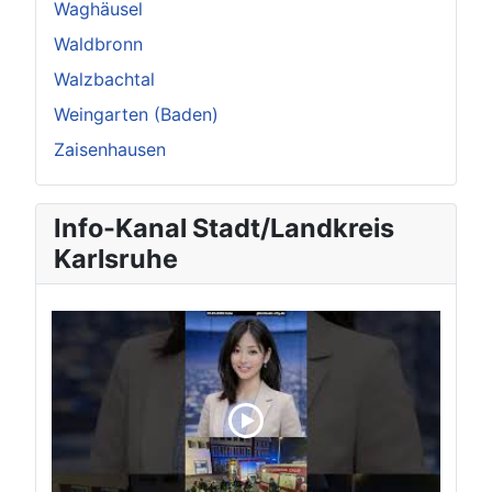
Waghäusel
Waldbronn
Walzbachtal
Weingarten (Baden)
Zaisenhausen
Info-Kanal Stadt/Landkreis
Karlsruhe