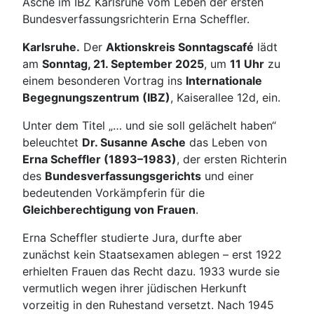
Asche im IBZ Karlsruhe vom Leben der ersten
Bundesverfassungsrichterin Erna Scheffler.
Karlsruhe.
Der
Aktionskreis Sonntagscafé
lädt
am
Sonntag, 21. September 2025
, um
11 Uhr
zu
einem besonderen Vortrag ins
Internationale
Begegnungszentrum (IBZ)
, Kaiserallee 12d, ein.
Unter dem Titel „… und sie soll gelächelt haben“
beleuchtet
Dr. Susanne Asche
das Leben von
Erna Scheffler (1893–1983)
, der ersten Richterin
des
Bundesverfassungsgerichts
und einer
bedeutenden Vorkämpferin für die
Gleichberechtigung von Frauen
.
Erna Scheffler studierte Jura, durfte aber
zunächst kein Staatsexamen ablegen – erst 1922
erhielten Frauen das Recht dazu. 1933 wurde sie
vermutlich wegen ihrer jüdischen Herkunft
vorzeitig in den Ruhestand versetzt. Nach 1945