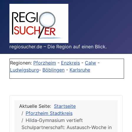
regiosucher.de – Die Region auf einen Blick.
Regionen:
Pforzheim
-
Enzkreis
-
Calw
-
Ludwigsburg
-
Böblingen
-
Karlsruhe
Aktuelle Seite:
Startseite
Pforzheim Stadtkreis
Hilda‑Gymnasium vertieft
Schulpartnerschaft: Austausch‑Woche in