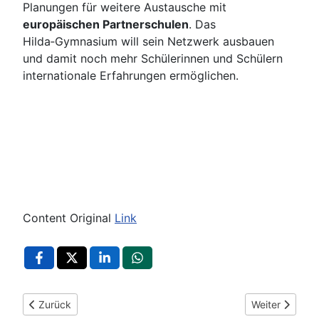
Planungen für weitere Austausche mit
europäischen Partnerschulen
. Das
Hilda‑Gymnasium will sein Netzwerk ausbauen
und damit noch mehr Schülerinnen und Schülern
internationale Erfahrungen ermöglichen.
Content Original
Link
Vorheriger Beitrag: Wildpark Pforzheim lädt zur exklusiven B
Nächster Beitr
Zurück
Weiter