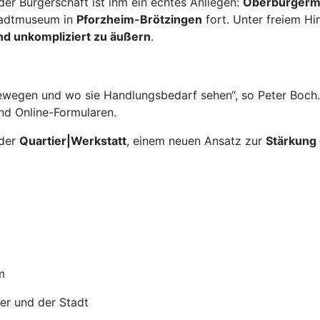
er Bürgerschaft ist ihm ein echtes Anliegen:
Oberbürgerme
adtmuseum in
Pforzheim-Brötzingen
fort. Unter freiem Hi
nd unkompliziert zu äußern
.
ewegen und wo sie Handlungsbedarf sehen“, so Peter Boch.
und Online-Formularen.
 der
Quartier|Werkstatt
, einem neuen Ansatz zur
Stärkung
m
er und der Stadt