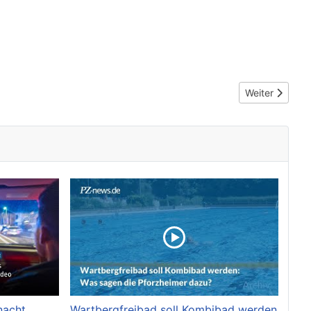
Nächster Beitr
Weiter
nacht
Wartbergfreibad soll Kombibad werden