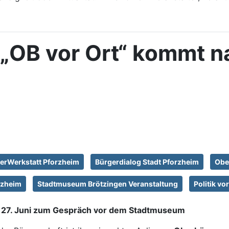
 „OB vor Ort“ kommt n
ierWerkstatt Pforzheim
Bürgerdialog Stadt Pforzheim
Obe
rzheim
Stadtmuseum Brötzingen Veranstaltung
Politik vo
m 27. Juni zum Gespräch vor dem Stadtmuseum