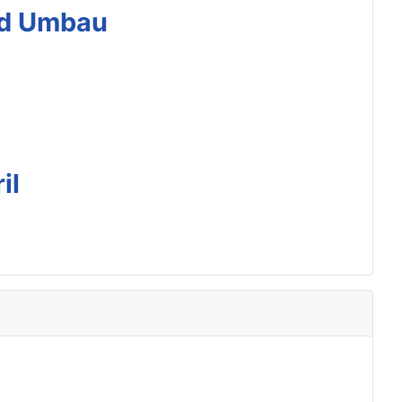
nd Umbau
il