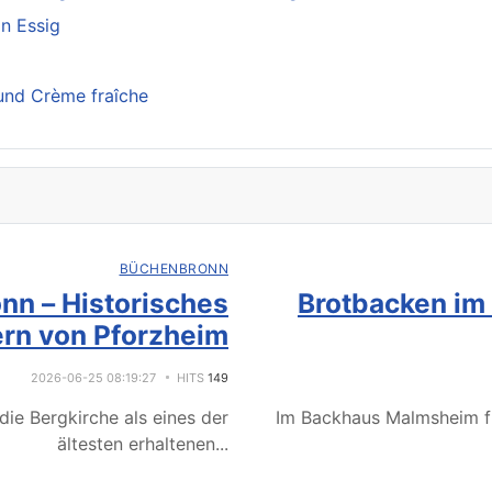
n Essig
und Crème fraîche
BÜCHENBRONN
nn – Historisches
Brotbacken im
rn von Pforzheim
2026-06-25 08:19:27
HITS
149
ie Bergkirche als eines der
Im Backhaus Malmsheim f
ältesten erhaltenen
...