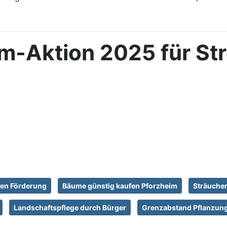
m-Aktion 2025 für St
g
en Förderung
Bäume günstig kaufen Pforzheim
Sträucher
Landschaftspflege durch Bürger
Grenzabstand Pflanzun