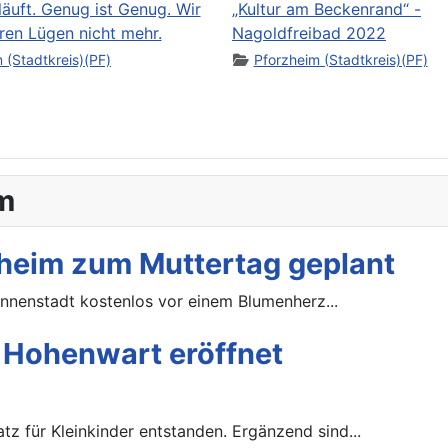
läuft. Genug ist Genug. Wir
„Kultur am Beckenrand“ -
ren Lügen nicht mehr.
Nagoldfreibad 2022
 (Stadtkreis)(PF)
Pforzheim (Stadtkreis)(PF)
m
heim zum Muttertag geplant
Innenstadt kostenlos vor einem Blumenherz...
n Hohenwart eröffnet
tz für Kleinkinder entstanden. Ergänzend sind...