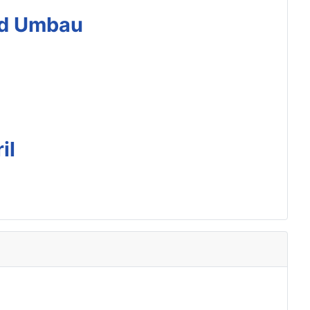
nd Umbau
il