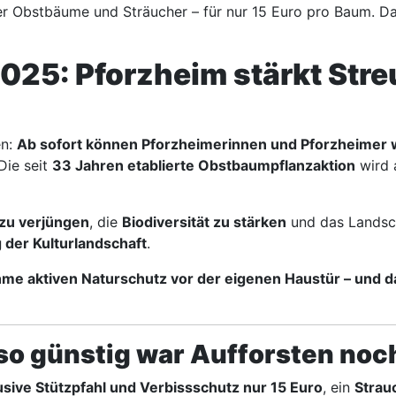
r Obstbäume und Sträucher – für nur 15 Euro pro Baum. Dami
25: Pforzheim stärkt Stre
en:
Ab sofort können Pforzheimerinnen und Pforzheimer
Die seit
33 Jahren etablierte Obstbaumpflanzaktion
wird
 zu verjüngen
, die
Biodiversität zu stärken
und das Landsch
 der Kulturlandschaft
.
ahme aktiven Naturschutz vor der eigenen Haustür – und d
 so günstig war Aufforsten noc
sive Stützpfahl und Verbissschutz nur 15 Euro
, ein
Strau