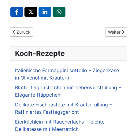
Vorheriger Beitrag: ANNEMARIE BÖRLIND gewinnt Alexandra Ma
Nächster Beit
Zurück
Weiter
Koch-Rezepte
Italienische Formaggini sottolio – Ziegenkäse
in Olivenöl mit Kräutern
Blätterteigpastetchen mit Leberwurstfüllung –
Elegante Häppchen
Delikate Fischpastete mit Kräuterfüllung –
Raffiniertes Festtagsgericht
Eierküchlein mit Räucherlachs – leichte
Delikatesse mit Meerrettich