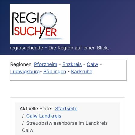
regiosucher.de – Die Region auf einen Blick.
Regionen:
Pforzheim
-
Enzkreis
-
Calw
-
Ludwigsburg
-
Böblingen
-
Karlsruhe
Aktuelle Seite:
Startseite
Calw Landkreis
Streuobstwiesenbörse im Landkreis
Calw