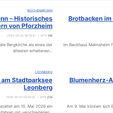
BÜCHENBRONN
nn – Historisches
Brotbacken im
rn von Pforzheim
2026-06-25 08:19:27
HITS
149
ie Bergkirche als eines der
Im Backhaus Malmsheim f
ältesten erhaltenen
...
LEONBERG
e am Stadtparksee
Blumenherz-Ak
Leonberg
2026-05-07 20:30:02
HITS
234
staltet am 10. Mai 2026 ein
Am 9. Mai können sich B
fahren mit verschiedenen
...