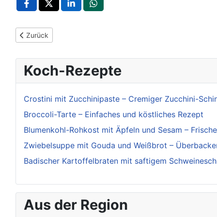
Vorheriger Beitrag: POL-LB: BAB 81/Gerlingen: Unfallflucht n
Zurück
Koch-Rezepte
Crostini mit Zucchinipaste – Cremiger Zucchini-Schi
Broccoli-Tarte – Einfaches und köstliches Rezept
Blumenkohl-Rohkost mit Äpfeln und Sesam – Frischer
Zwiebelsuppe mit Gouda und Weißbrot – Überbacke
Badischer Kartoffelbraten mit saftigem Schweinesch
Aus der Region