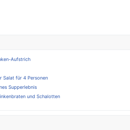
ach Spurwechsel
nken-Aufstrich
 Salat für 4 Personen
nes Supperlebnis
inkenbraten und Schalotten