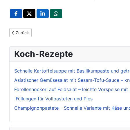
Vorheriger Beitrag: POL-LB: Magstadt: Einbruch in Gaststätte
Zurück
Koch-Rezepte
Schnelle Kartoffelsuppe mit Basilikumpaste und ge
Asiatischer Gemüsesalat mit Sesam-Tofu-Sauce – kn
Forellennockerl auf Feldsalat – leichte Vorspeise mit
Füllungen für Vollpasteten und Pies
Champignonpastete – Schnelle Variante mit Käse un