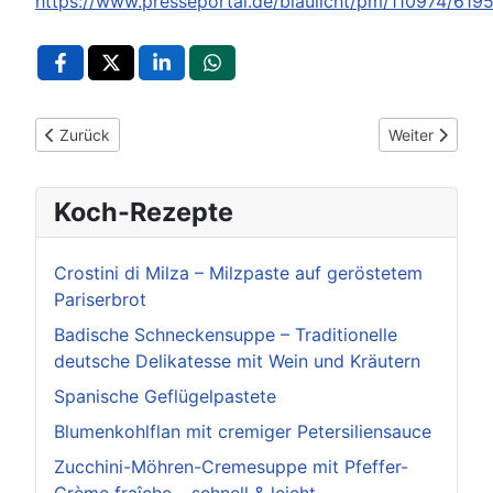
https://www.presseportal.de/blaulicht/pm/110974/619
Vorheriger Beitrag: POL-Pforzheim: (CW) Bad Teinach-Zavelste
Nächster Beitr
Zurück
Weiter
Koch-Rezepte
Crostini di Milza – Milzpaste auf geröstetem
Pariserbrot
Badische Schneckensuppe – Traditionelle
deutsche Delikatesse mit Wein und Kräutern
Spanische Geflügelpastete
Blumenkohlflan mit cremiger Petersiliensauce
Zucchini-Möhren-Cremesuppe mit Pfeffer-