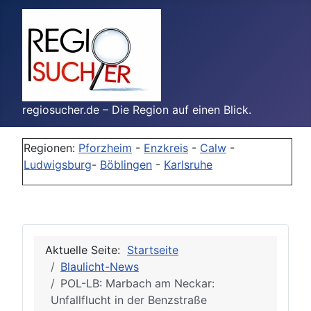
regiosucher.de – Die Region auf einen Blick.
Regionen:
Pforzheim
-
Enzkreis
-
Calw
-
Ludwigsburg
-
Böblingen
-
Karlsruhe
Aktuelle Seite:
Startseite
Blaulicht-News
POL-LB: Marbach am Neckar:
Unfallflucht in der Benzstraße