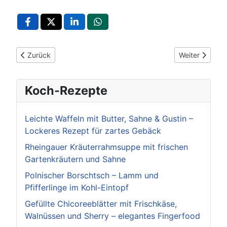
Vorheriger Beitrag: POL-Pforzheim: (PF) Pforzheim - Raub von
Nächster Beitr
Zurück
Weiter
Koch-Rezepte
Leichte Waffeln mit Butter, Sahne & Gustin –
Lockeres Rezept für zartes Gebäck
Rheingauer Kräuterrahmsuppe mit frischen
Gartenkräutern und Sahne
Polnischer Borschtsch – Lamm und
Pfifferlinge im Kohl-Eintopf
Gefüllte Chicoreeblätter mit Frischkäse,
Walnüssen und Sherry – elegantes Fingerfood