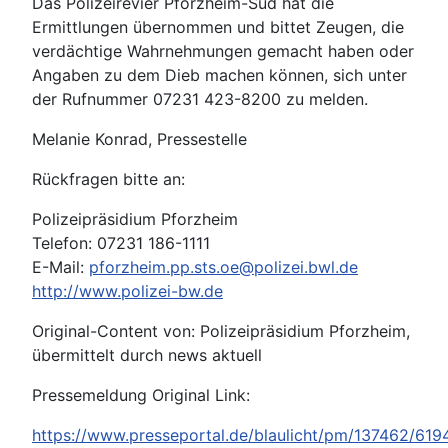
Das Polizeirevier Pforzheim-Süd hat die
Ermittlungen übernommen und bittet Zeugen, die
verdächtige Wahrnehmungen gemacht haben oder
Angaben zu dem Dieb machen können, sich unter
der Rufnummer 07231 423-8200 zu melden.
Melanie Konrad, Pressestelle
Rückfragen bitte an:
Polizeipräsidium Pforzheim
Telefon: 07231 186-1111
E-Mail:
pforzheim.pp.sts.oe@polizei.bwl.de
http://www.polizei-bw.de
Original-Content von: Polizeipräsidium Pforzheim,
übermittelt durch news aktuell
Pressemeldung Original Link:
https://www.presseportal.de/blaulicht/pm/137462/61