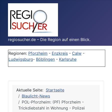
regiosucher.de – Die Region auf einen Blick.
Regionen:
Pforzheim
-
Enzkreis
-
Calw
-
Ludwigsburg
-
Böblingen
-
Karlsruhe
Aktuelle Seite:
Startseite
Blaulicht-News
POL-Pforzheim: (PF) Pforzheim -
Trickdiebstahl in Wohnung - Polizei