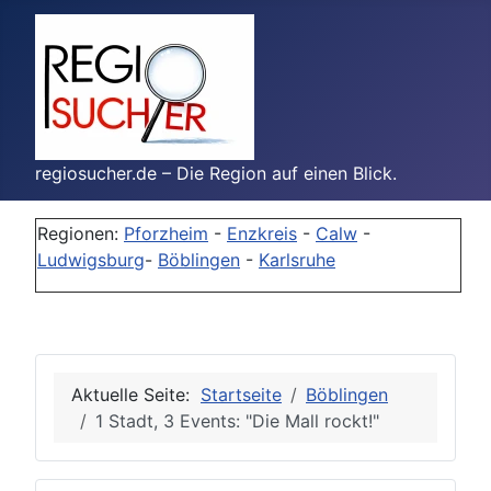
regiosucher.de – Die Region auf einen Blick.
Regionen:
Pforzheim
-
Enzkreis
-
Calw
-
Ludwigsburg
-
Böblingen
-
Karlsruhe
Aktuelle Seite:
Startseite
Böblingen
1 Stadt, 3 Events: "Die Mall rockt!"