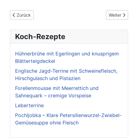
Vorheriger Beitrag: Einkaufsnacht „End of Summer“: Eltingen f
Nächster Beitr
Zurück
Weiter
Koch-Rezepte
Hühnerbrühe mit Egerlingen und knusprigem
Blätterteigdeckel
Englische Jagd-Terrine mit Schweinefleisch,
Hirschgulasch und Pistazien
Forellenmousse mit Meerrettich und
Sahnequark – cremige Vorspeise
Leberterrine
Pochljobka – Klare Petersilienwurzel-Zwiebel-
Gemüsesuppe ohne Fleisch