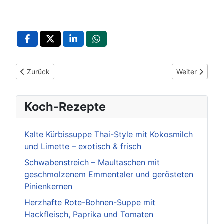
Vorheriger Beitrag: 1 Stadt, 3 Events: "Die Mall rockt!"
Nächster Beitr
Zurück
Weiter
Koch-Rezepte
Kalte Kürbissuppe Thai-Style mit Kokosmilch
und Limette – exotisch & frisch
Schwabenstreich – Maultaschen mit
geschmolzenem Emmentaler und gerösteten
Pinienkernen
Herzhafte Rote-Bohnen-Suppe mit
Hackfleisch, Paprika und Tomaten