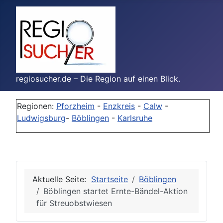
regiosucher.de – Die Region auf einen Blick.
Regionen:
Pforzheim
-
Enzkreis
-
Calw
-
Ludwigsburg
-
Böblingen
-
Karlsruhe
Aktuelle Seite:
Startseite
Böblingen
Böblingen startet Ernte-Bändel-Aktion
für Streuobstwiesen