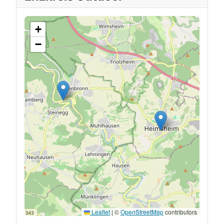
+
−
Leaflet
|
©
OpenStreetMap
contributors