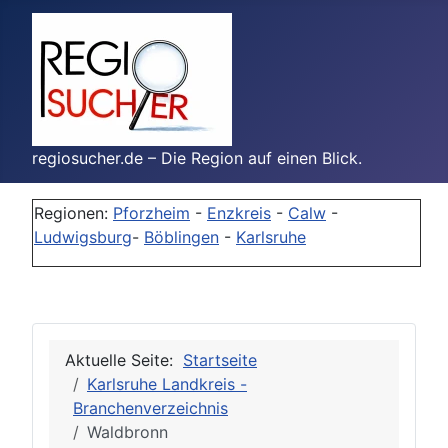
regiosucher.de – Die Region auf einen Blick.
Regionen:
Pforzheim
-
Enzkreis
-
Calw
-
Ludwigsburg
-
Böblingen
-
Karlsruhe
Aktuelle Seite:
Startseite
Karlsruhe Landkreis -
Branchenverzeichnis
Waldbronn