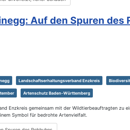
inegg: Auf den Spuren des
inegg
Landschaftserhaltungsverband Enzkreis
Biodiversit
ptember
Artenschutz Baden-Württemberg
and Enzkreis gemeinsam mit der Wildtierbeauftragten zu 
nem Symbol für bedrohte Artenvielfalt.
den Spuren des Rebhuhns