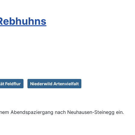
 Rebhuhns
ät Feldflur
Niederwild Artenvielfalt
einem Abendspaziergang nach Neuhausen-Steinegg ein.