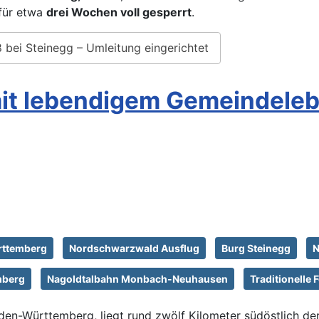
für etwa
drei Wochen voll gesperrt
.
 bei Steinegg – Umleitung eingerichtet
it lebendigem Gemeindelebe
ttemberg
Nordschwarzwald Ausflug
Burg Steinegg
N
mberg
Nagoldtalbahn Monbach-Neuhausen
Traditionelle
den-Württemberg, liegt rund zwölf Kilometer südöstlich de