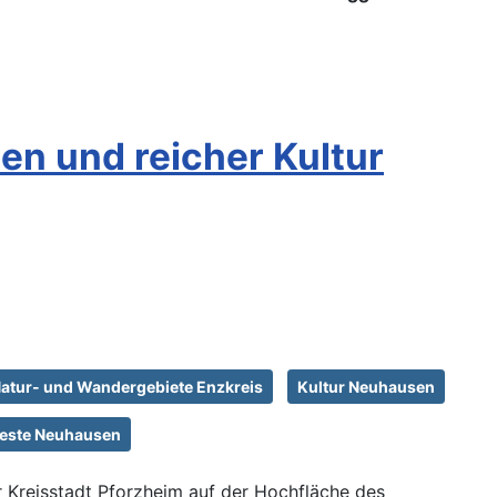
n und reicher Kultur
atur- und Wandergebiete Enzkreis
Kultur Neuhausen
 Feste Neuhausen
r Kreisstadt Pforzheim auf der Hochfläche des