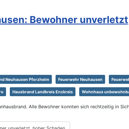
usen: Bewohner unverletzt
nd Neuhausen Pforzheim
Feuerwehr Neuhausen
Feuerwe
ro
Hausbrand Landkreis Enzkreis
Wohnhaus unbewohnba
usbrand. Alle Bewohner konnten sich rechtzeitig in Siche
er unverletzt, hoher Schaden