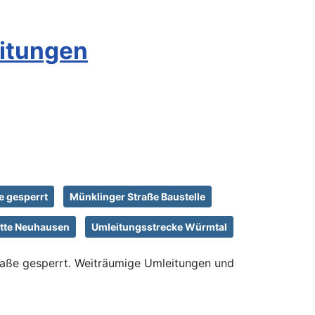
eitungen
e gesperrt
Münklinger Straße Baustelle
itte Neuhausen
Umleitungsstrecke Würmtal
raße gesperrt. Weiträumige Umleitungen und