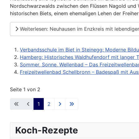
Nordschwarzwalds zwischen den Flüssen Nagold und Wü
historischen Biets, einem ehemaligen Lehen der Freih
Weiterlesen: Neuhausen im Enzkreis mit lebendige
Verbandsschule im Biet in Steinegg: Moderne Bild
Hamberg: Historisches Waldhufendorf mit langer T
Sommer, Sonne, Wellenbad – Das Freizeitwellenba
Freizeitwellenbad Schellbronn – Badespaß mit Aussi
Seite 1 von 2
1
2
Koch-Rezepte