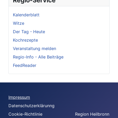
Regio-Service
Kalenderblatt
Witze
Der Tag - Heute
Kochrezepte
Veranstaltung melden
Regio-Info - Alle Beiträge
FeedReader
Impressum
Datenschutzerklärunng
Cookie-Richtlinie
Region Heilbronn