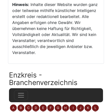
Hinweis:
Inhalte dieser Website wurden ganz
oder teilweise mithilfe künstlicher Intelligenz
erstellt oder redaktionell bearbeitet. Alle
Angaben erfolgen ohne Gewähr. Wir
übernehmen keine Haftung für Richtigkeit,
Vollständigkeit oder Aktualität. Wir sind kein
Veranstalter; verantwortlich sind
ausschließlich die jeweiligen Anbieter bzw.
Veranstalter.
Enzkreis -
Branchenverzeichnis
zeige Elemente mit Buchstabe:
zeige Elemente mit Buchstabe:
zeige Elemente mit Buchstabe:
zeige Elemente mit Buchstabe:
zeige Elemente mit Buchstabe:
zeige Elemente mit Buchstabe:
zeige Elemente mit Buchstabe
zeige Elemente mit Buchst
zeige Elemente mit Bu
zeige Elemente mi
zeige Elemente
zeige Elem
A
B
C
D
E
F
G
H
I
J
K
L