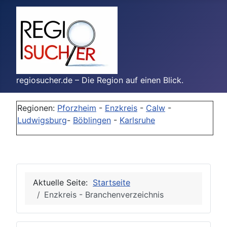
regiosucher.de – Die Region auf einen Blick.
Regionen:
Pforzheim
-
Enzkreis
-
Calw
-
Ludwigsburg
-
Böblingen
-
Karlsruhe
Aktuelle Seite:
Startseite
Enzkreis - Branchenverzeichnis