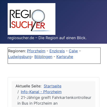
regiosucher.de – Die Region auf einen Blick.
Regionen:
Pforzheim
-
Enzkreis
-
Calw
-
Ludwigsburg
-
Böblingen
-
Karlsruhe
Aktuelle Seite:
Startseite
Info-Kanal - Pforzheim
21-Jährige greift Fahrkartenkontrolleur
in Bus in Pforzheim an