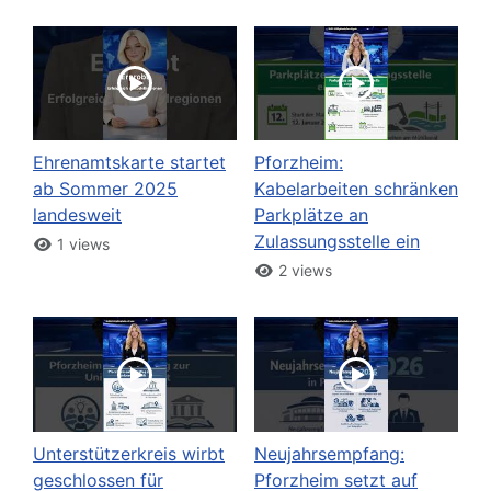
Ehrenamtskarte startet
Pforzheim:
ab Sommer 2025
Kabelarbeiten schränken
landesweit
Parkplätze an
Zulassungsstelle ein
1 views
2 views
Unterstützerkreis wirbt
Neujahrsempfang:
geschlossen für
Pforzheim setzt auf