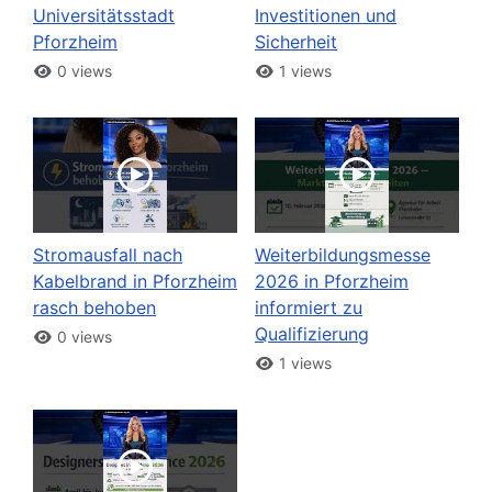
Universitätsstadt
Investitionen und
Pforzheim
Sicherheit
0 views
1 views
Stromausfall nach
Weiterbildungsmesse
Kabelbrand in Pforzheim
2026 in Pforzheim
rasch behoben
informiert zu
Qualifizierung
0 views
1 views