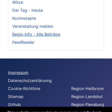
Witze
Der Tag - Heute
Kochrezepte
Veranstaltung melden
Regio-Info - Alle Beiträge
FeedReader
Impressum
Datenschutzerklärunng
Cookie-Richtlinie
Region Heilbronn
Sitemap
Region Landshut
Github
Region Flensburg