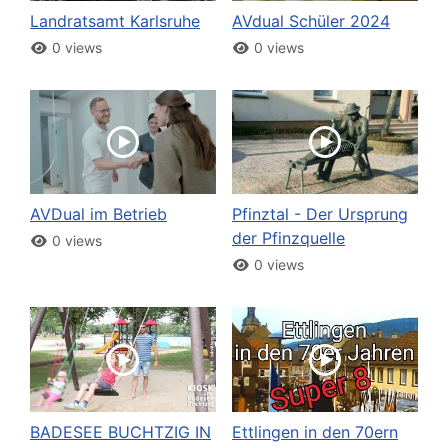
Landratsamt Karlsruhe
AVdual Schüler 2024
0 views
0 views
AVDual im Betrieb
Pfinztal - Der Ursprung
der Pfinzquelle
0 views
0 views
BADESEE BUCHTZIG IN
Ettlingen in den 70ern