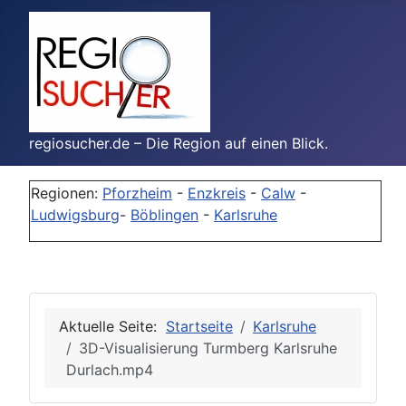
regiosucher.de – Die Region auf einen Blick.
Regionen:
Pforzheim
-
Enzkreis
-
Calw
-
Ludwigsburg
-
Böblingen
-
Karlsruhe
Aktuelle Seite:
Startseite
Karlsruhe
3D-Visualisierung Turmberg Karlsruhe
Durlach.mp4