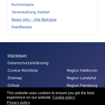
Kochrezepte
Veranstaltung melden
Regio-Info - Alle Beiträge
FeedReader
Impressum
Datenschutzerklärunng
Cookie-Richtlinie
Region Heilbronn
Sitemap
Region Landshut
Github
Region Flensburg
-
Region Amberg
This website uses cookies to ensure you get the best
experience on our website.
Cookie policy
--
Privacy policy