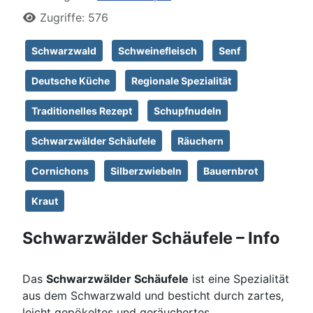
Zugriffe: 576
Schwarzwald
Schweinefleisch
Senf
Deutsche Küche
Regionale Spezialität
Traditionelles Rezept
Schupfnudeln
Schwarzwälder Schäufele
Räuchern
Cornichons
Silberzwiebeln
Bauernbrot
Kraut
Schwarzwälder Schäufele – Info
Das
Schwarzwälder Schäufele
ist eine Spezialität
aus dem Schwarzwald und besticht durch zartes,
leicht gepökeltes und geräuchertes