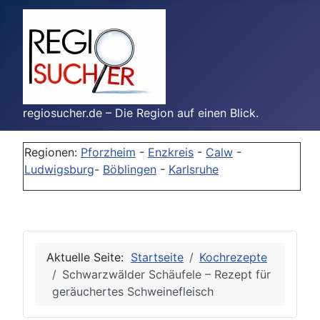
regiosucher.de – Die Region auf einen Blick.
Regionen:
Pforzheim
-
Enzkreis
-
Calw
-
Ludwigsburg
-
Böblingen
-
Karlsruhe
Aktuelle Seite:
Startseite
Kochrezepte
Schwarzwälder Schäufele – Rezept für
geräuchertes Schweinefleisch