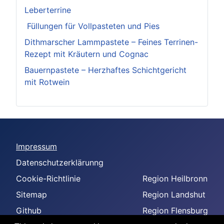
Leberterrine
Füllungen für Vollpasteten und Pies
Dithmarscher Lammpastete – Feines Terrinen-
Rezept mit Kräutern und Cognac
Bauernpastete – Herzhaftes Schichtgericht
mit Rotwein
Impressum
Datenschutzerklärunng
Cookie-Richtlinie
Region Heilbronn
Sitemap
Region Landshut
Github
Region Flensburg