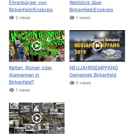
Ehrenbürger von
Weitblick über
Birkenfeld/Enzkreis
Birkenfeld/Enzkreis
2 views
1 views
Kelten, Römer oder
NEUJAHRSEMPFANG
Alamannen in
Gemeinde Birkenfeld
Birkenfeld?
0 views
1 views