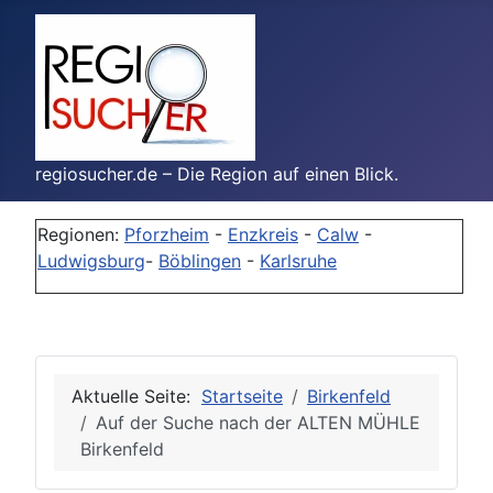
regiosucher.de – Die Region auf einen Blick.
Regionen:
Pforzheim
-
Enzkreis
-
Calw
-
Ludwigsburg
-
Böblingen
-
Karlsruhe
Aktuelle Seite:
Startseite
Birkenfeld
Auf der Suche nach der ALTEN MÜHLE
Birkenfeld