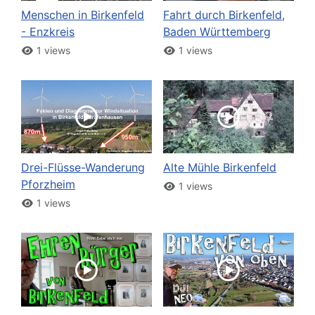
Menschen in Birkenfeld
Fahrt durch Birkenfeld,
- Enzkreis
Baden Württemberg
1 views
1 views
Drei-Flüsse-Wanderung
Alte Mühle Birkenfeld
Pforzheim
1 views
1 views