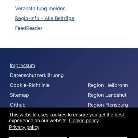
Veranstaltung melden
Regio-Info - Alle Beiträge
FeedReader
Impressum
Datenschutzerklärunng
Cookie-Richtlinie
Region Heilbronn
Sitemap
Region Landshut
Github
Region Flensburg
-
Region Amberg
This website uses cookies to ensure you get the best
experience on our website.
Cookie policy
--
Privacy policy
---