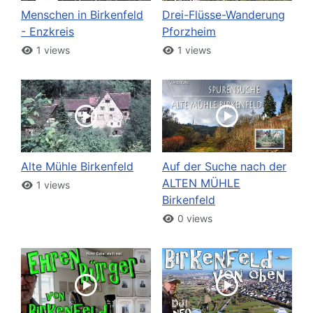
Menschen in Birkenfeld
Drei-Flüsse-Wanderung
- Enzkreis
Pforzheim
1 views
1 views
Alte Mühle Birkenfeld
Auf der Suche nach der
ALTEN MÜHLE
1 views
Birkenfeld
0 views