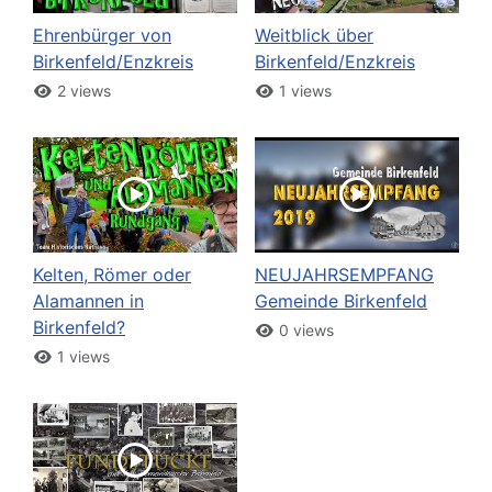
Ehrenbürger von
Weitblick über
Birkenfeld/Enzkreis
Birkenfeld/Enzkreis
2 views
1 views
Kelten, Römer oder
NEUJAHRSEMPFANG
Alamannen in
Gemeinde Birkenfeld
Birkenfeld?
0 views
1 views