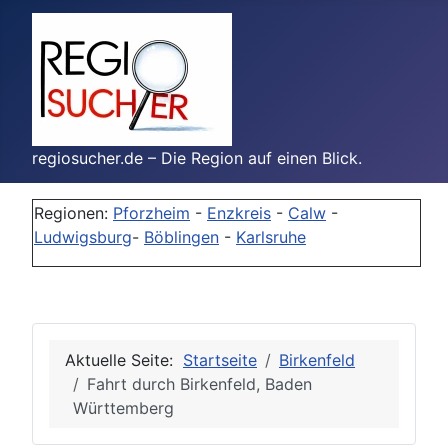
regiosucher.de – Die Region auf einen Blick.
Regionen:
Pforzheim
-
Enzkreis
-
Calw
-
Ludwigsburg
-
Böblingen
-
Karlsruhe
Aktuelle Seite:
Startseite
Birkenfeld
Fahrt durch Birkenfeld, Baden
Württemberg